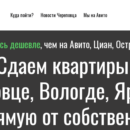
Куда пойти?
Новости Череповца
Мы на Авито
сь дешевле
, чем на Авито, Циан, Ост
Сдаем квартир
вце, Вологде, 
ямую от собстве