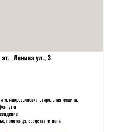
0 эт. Ленина ул., 3
лита, микроволновка, стиральная машина,
ен, утюг
левидение
ье, полотенца, средства гигиены