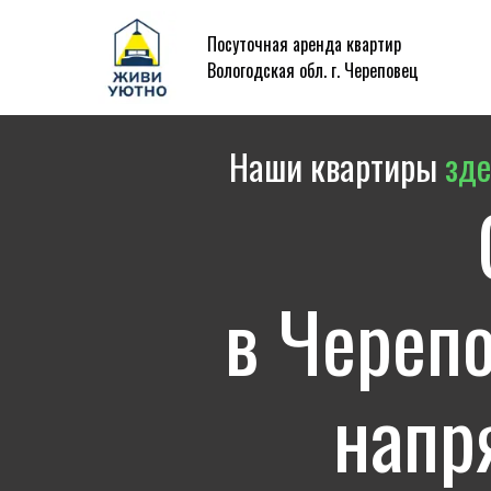
Посуточная аренда квартир
Вологодская обл. г. Череповец
Наши квартиры
зде
в Черепо
напр