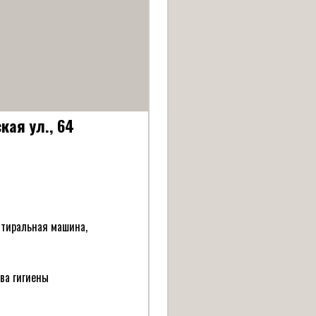
кая ул., 64
 стиральная машина,
тва гигиены